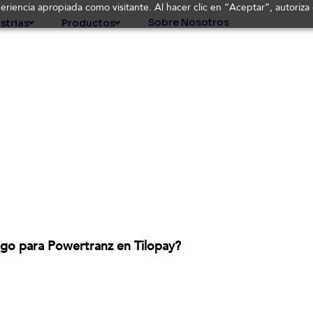
periencia apropiada como visitante. Al hacer clic en “Aceptar”, autoriz
Sobre Nosotros
strias
Productos
o para Powertranz en Tilopay?