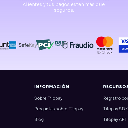
clientes y tus pagos estén más que
seguros.
INFORMACIÓN
RECURSO
Sobre Tilopay
Registro co
Preguntas sobre Tilopay
Tilopay SDK
Blog
Tilopay API