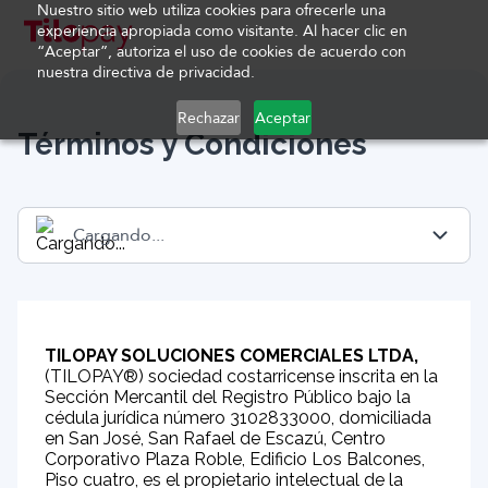
Nuestro sitio web utiliza cookies para ofrecerle una
experiencia apropiada como visitante. Al hacer clic en
“Aceptar”, autoriza el uso de cookies de acuerdo con
nuestra directiva de privacidad.
Rechazar
Aceptar
Términos y Condiciones
Cargando...
Costa Rica
Guatemala
TILOPAY SOLUCIONES COMERCIALES LTDA,
(TILOPAY®) sociedad costarricense inscrita en la
Sección Mercantil del Registro Público bajo la
Panamá
cédula jurídica número 3102833000, domiciliada
en San José, San Rafael de Escazú, Centro
Honduras
Corporativo Plaza Roble, Edificio Los Balcones,
Piso cuatro, es el propietario intelectual de la