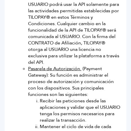
USUARIO podrá usar la API solamente para
Jamaica
las actividades permitidas establecidas por
TILOPAY® en estos Términos y
Puerto Rico
Condiciones. Cualquier cambio en la
funcionalidad de la API de TILOPAY® será
comunicada al USUARIO. Con la firma del
St. Kitts
CONTRATO de Afiliación, TILOPAY®
otorga al USUARIO una licencia no
St. Lucia
exclusiva para utilizar la plataforma a través
del API.
St. Maarten
Pasarela de Autorización.
(Payment
Gateway): Su función es administrar el
St. Vincent
proceso de autorización y comunicación
con los dispositivos. Sus principales
funciones son las siguientes:
Trinidad & Tobago
Recibir las peticiones desde las
aplicaciones y validar que el USUARIO
Turks & Caicos
tenga los permisos necesarios para
realizar la transacción.
Saba
Mantener el ciclo de vida de cada