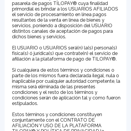
pasarela de pagos TILOPAY® cuya finalidad
El Salvador
primordial es brindar a los USUARIOS AFILIADOS
el servicio de procesamiento en línea pagos
resultantes de la venta en línea de bienes y
Nicaragua
servicios, poniendo a disposición del USUARIO
distintos canales de aceptación de pagos para
Antigua & Barbuda
dichos bienes y servicios.
El USUARIO o USUARIOS será(n) la(s) persona(s)
Anguilla
física(s) ó jurídica(s) que contrate(n) el servicio de
afiliación a la plataforma de pago de TILOPAY®.
Aruba
Si cualquiera de estos términos y condiciones o
parte de los mismos fuera declarada ilegal, nula o
Bahamas
inaplicable por cualquier autoridad competente, la
misma será eliminada de las presentes
condiciones y el resto de los términos y
Barbados
condiciones serán de aplicación tal y como fueron
estipulados.
Belize
Estos términos y condiciones constituyen
conjuntamente con el CONTRATO DE
Bermuda
AFILIACIÓN Y USO DE LA PLATAFORMA