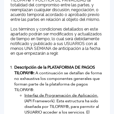
TILOPAY® Y POLÍTICA DE PRIVACIDAD la
totalidad del compromiso entre las partes, y
British Virgin Islands
reemplazan cualquier discusión, negociación, o
acuerdo temporal acordado o aprobado previo
Bonaire
entre las partes en relación al objeto del mismo.
Los términos y condiciones detallados en este
Cayman Islands
apartado podrán ser modificados y actualizados
de tiempo en tiempo, lo cual será debidamente
notificado y publicado a sus USUARIOS con al
Curaçao
menos UNA SEMANA de anticipación a la fecha
en que empezarán a regir.
Dominica
Descripción de la PLATAFORMA DE PAGOS
Grenada
TILOPAY®:
A continuación se detallan de forma
no exhaustiva los componentes generales que
Montserrat
forman parte de la plataforma de pagos
TILOPAY®.
República Dominicana
Interfaz de Programación de Aplicación.
(API Framework). Esta estructura ha sido
diseñada por TILOPAY®, para permitir al
Guyana
USUARIO acceder a los servicios. El