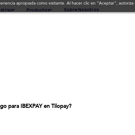
periencia apropiada como visitante. Al hacer clic en “Aceptar”, autoriz
Sobre Nosotros
strias
Productos
go para IBEXPAY en Tilopay?