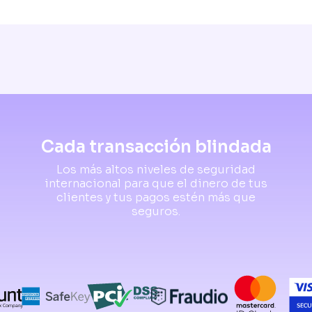
Cada transacción blindada
Los más altos niveles de seguridad
internacional para que el dinero de tus
clientes y tus pagos estén más que
seguros.