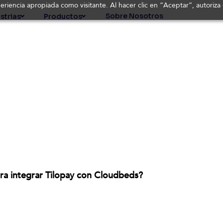
periencia apropiada como visitante. Al hacer clic en “Aceptar”, autoriz
Sobre Nosotros
strias
Productos
ara integrar Tilopay con Cloudbeds?