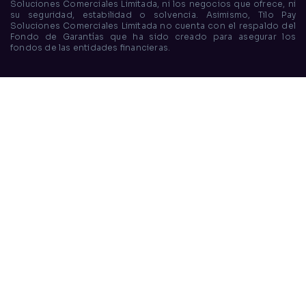
Soluciones Comerciales Limitada, ni los negocios que ofrece, ni
su seguridad, estabilidad o solvencia. Asimismo, Tilo Pay
Soluciones Comerciales Limitada no cuenta con el respaldo del
Fondo de Garantías que ha sido creado para asegurar los
fondos de las entidades financieras.