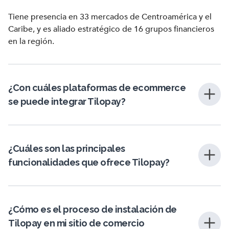
Tiene presencia en 33 mercados de Centroamérica y el
Caribe, y es aliado estratégico de 16 grupos financieros
en la región.
¿Con cuáles plataformas de ecommerce
se puede integrar Tilopay?
Tilopay se integra con más de 90 plataformas de
comercio electrónico alrededor del mundo y está
certificada por las más importantes, como Shopify,
¿Cuáles son las principales
WooCommerce, Wix Stores, Adobe Commerce,
funcionalidades que ofrece Tilopay?
Opencart, Avify, Blume, Simple Booking y Ecwid.
Tilopay ofrece facilitadores de pago optimizados según
Además, permite integraciones personalizadas por
las necesidades específicas de las industrias de
medio de API y SDK.
Hospitality, Retail y Servicios.
¿Cómo es el proceso de instalación de
Tilopay en mi sitio de comercio
Una sola afiliación, que se realiza en minutos, le da